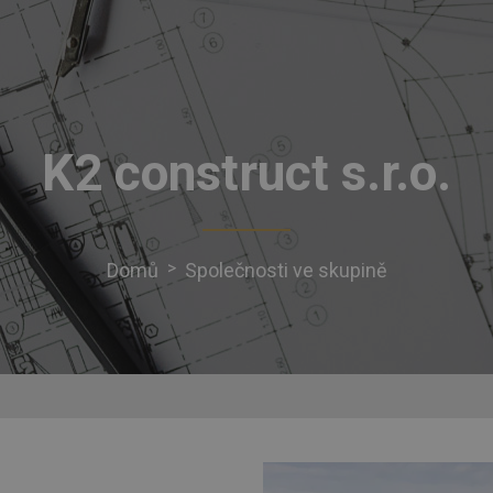
Přejít
k
hlavnímu
obsahu
K2 construct s.r.o.
Domů
Společnosti ve skupině