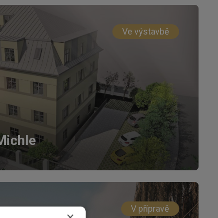
Ve výstavbě
Michle
V přípravě
×