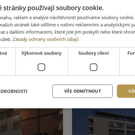
 stránky používají soubory cookie.
obsahu, reklam a analýze návštěvnosti používáme soubory cookie.
ašich stránek také sdílíme s našimi reklamními a analytickými par
 s dalšími informacemi, které jste jim poskytli nebo které shro
služeb.
Zásady ochrany osobních údajů
Pardubice
tné
Výkonové soubory
Soubory cílení
Fun
Rezidence No
ODROBNOSTI
VŠE ODMÍTNOUT
VŠ
V přípravě