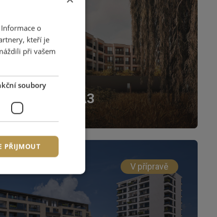
 Informace o
tnery, kteří je
máždili při vašem
kční soubory
vá Cihelna CA3
E PŘIJMOUT
V přípravě