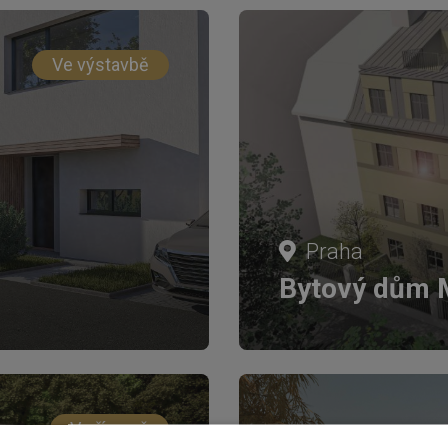
Ve výstavbě
Praha
Bytový dům 
V přípravě