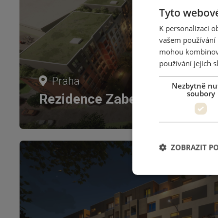
Tyto webové
K personalizaci 
vašem používání n
mohou kombinovat
používání jejich 
Praha
Nezbytně nu
soubory
Rezidence Zabelity
ZOBRAZIT P