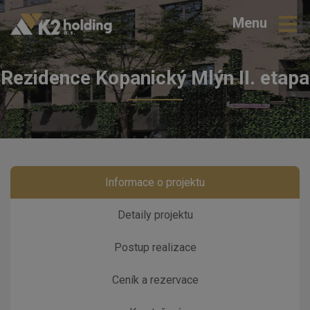
Přejít
Menu
k
hlavnímu
obsahu
Rezidence Kopanický Mlýn II. etapa
Informace o projektu
Detaily projektu
Postup realizace
Ceník a rezervace